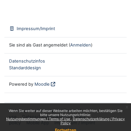
Impressum/Imprint
Sie sind als Gast angemeldet (
Anmelden
)
Datenschutzinfos
Standarddesign
Powered by
Moodle
x
Nutzungsbestimmungen / Terms of
Wenn Sie weiter auf dieser Webseite arbeiten möchten, bestätigen Sie
bitte unsere Nutzungsrichtlinie:
use
Datenschutzerklärung / Privacy
Nutzungsbestimmungen / Terms of Use
Datenschutzerklärung / Privacy
policy
Mobile App
Impressum / Imprint
Policy
Fortsetzen