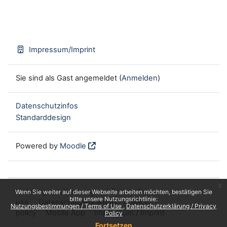
Impressum/Imprint
Sie sind als Gast angemeldet (
Anmelden
)
Datenschutzinfos
Standarddesign
Powered by
Moodle
x
Nutzungsbestimmungen / Terms of
Wenn Sie weiter auf dieser Webseite arbeiten möchten, bestätigen Sie
bitte unsere Nutzungsrichtlinie:
use
Datenschutzerklärung / Privacy
Nutzungsbestimmungen / Terms of Use
Datenschutzerklärung / Privacy
policy
Mobile App
Impressum / Imprint
Policy
Fortsetzen