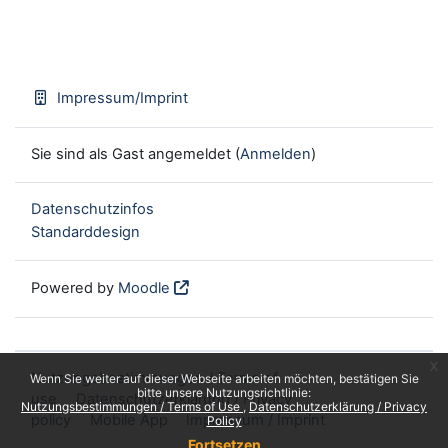
Impressum/Imprint
Sie sind als Gast angemeldet (
Anmelden
)
Datenschutzinfos
Standarddesign
Powered by
Moodle
x
Nutzungsbestimmungen / Terms of
Wenn Sie weiter auf dieser Webseite arbeiten möchten, bestätigen Sie
bitte unsere Nutzungsrichtlinie:
use
Datenschutzerklärung / Privacy
Nutzungsbestimmungen / Terms of Use
Datenschutzerklärung / Privacy
policy
Mobile App
Impressum / Imprint
Policy
Fortsetzen