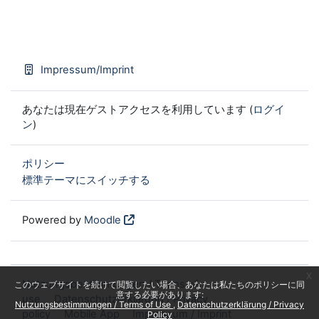
Impressum/Imprint
あなたは現在ゲストアクセスを利用しています (
ログイ
ン
)
ポリシー
標準テーマにスイッチする
Powered by
Moodle
x
Nutzungsbestimmungen / Terms of
このウェブサイトを続けて閲覧したい場合、あなたは私たちのポリシーに同
意する必要があります:
use
Datenschutzerklärung / Privacy
Nutzungsbestimmungen / Terms of Use
Datenschutzerklärung / Privacy
policy
Mobile App
Impressum / Imprint
Policy