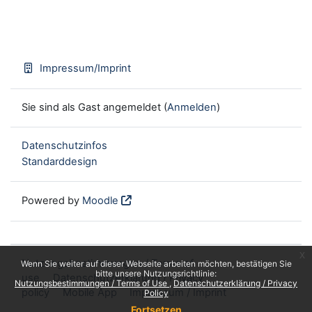
Impressum/Imprint
Sie sind als Gast angemeldet (
Anmelden
)
Datenschutzinfos
Standarddesign
Powered by
Moodle
x
Nutzungsbestimmungen / Terms of
Wenn Sie weiter auf dieser Webseite arbeiten möchten, bestätigen Sie
bitte unsere Nutzungsrichtlinie:
use
Datenschutzerklärung / Privacy
Nutzungsbestimmungen / Terms of Use
Datenschutzerklärung / Privacy
policy
Mobile App
Impressum / Imprint
Policy
Fortsetzen