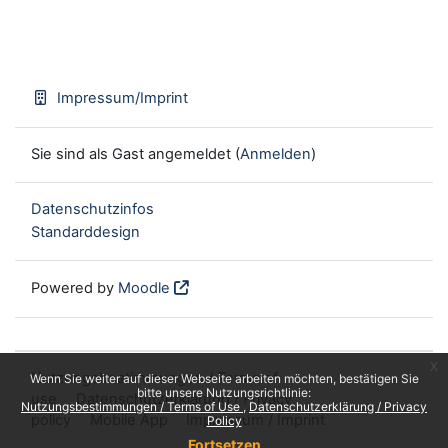
Impressum/Imprint
Sie sind als Gast angemeldet (
Anmelden
)
Datenschutzinfos
Standarddesign
Powered by
Moodle
x
Nutzungsbestimmungen / Terms of
Wenn Sie weiter auf dieser Webseite arbeiten möchten, bestätigen Sie
bitte unsere Nutzungsrichtlinie:
use
Datenschutzerklärung / Privacy
Nutzungsbestimmungen / Terms of Use
Datenschutzerklärung / Privacy
policy
Mobile App
Impressum / Imprint
Policy
Fortsetzen