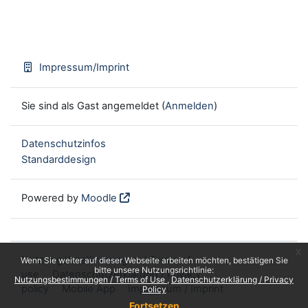
Impressum/Imprint
Sie sind als Gast angemeldet (
Anmelden
)
Datenschutzinfos
Standarddesign
Powered by
Moodle
x
Nutzungsbestimmungen / Terms of
Wenn Sie weiter auf dieser Webseite arbeiten möchten, bestätigen Sie
bitte unsere Nutzungsrichtlinie:
use
Datenschutzerklärung / Privacy
Nutzungsbestimmungen / Terms of Use
Datenschutzerklärung / Privacy
policy
Mobile App
Impressum / Imprint
Policy
Fortsetzen