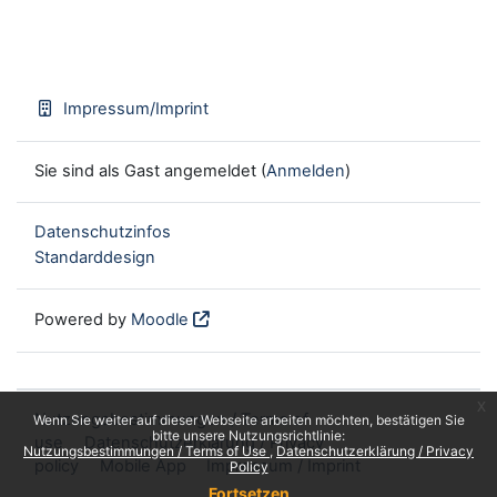
Impressum/Imprint
Sie sind als Gast angemeldet (
Anmelden
)
Datenschutzinfos
Standarddesign
Powered by
Moodle
x
Nutzungsbestimmungen / Terms of
Wenn Sie weiter auf dieser Webseite arbeiten möchten, bestätigen Sie
bitte unsere Nutzungsrichtlinie:
use
Datenschutzerklärung / Privacy
Nutzungsbestimmungen / Terms of Use
Datenschutzerklärung / Privacy
policy
Mobile App
Impressum / Imprint
Policy
Fortsetzen