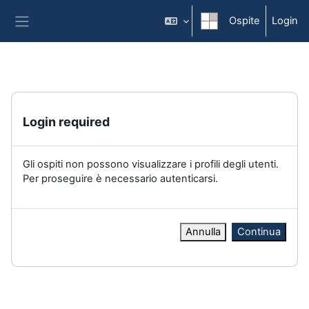
Vai al contenuto principale
Ospite
Login
Pannello laterale
Login required
Gli ospiti non possono visualizzare i profili degli utenti.
Per proseguire è necessario autenticarsi.
Annulla
Continua