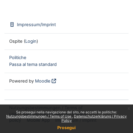
Impressum/Imprint
Ospite (
Login
)
Politiche
Passa al tema standard
Powered by
Moodle
Nutzungsbestimmungen / Terms of
x
Se prosegui nella navigazione del sito, ne accetti le politiche:
use
Datenschutzerklärung / Privacy
Nutzungsbestimmungen / Terms of Use
Datenschutzerklärung / Privacy
policy
Mobile App
Impressum / Imprint
Policy
Prosegui