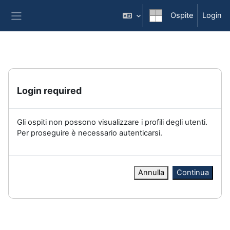
Vai al contenuto principale
Ospite
Login
Pannello laterale
Login required
Gli ospiti non possono visualizzare i profili degli utenti.
Per proseguire è necessario autenticarsi.
Annulla
Continua