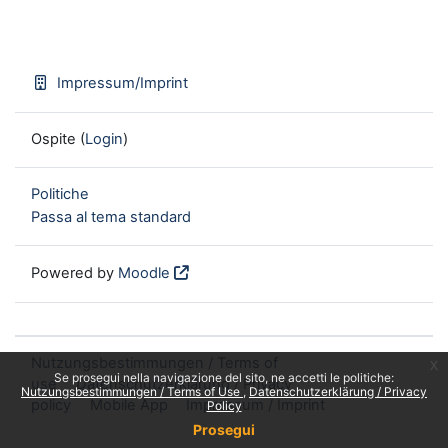
Impressum/Imprint
Ospite (
Login
)
Politiche
Passa al tema standard
Powered by
Moodle
Nutzungsbestimmungen / Terms of
x
Se prosegui nella navigazione del sito, ne accetti le politiche:
use
Datenschutzerklärung / Privacy
Nutzungsbestimmungen / Terms of Use
Datenschutzerklärung / Privacy
policy
Mobile App
Impressum / Imprint
Policy
Prosegui