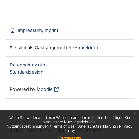
Impressum/Imprint
Sie sind als Gast angemeldet (
Anmelden
)
Datenschutzinfos
Standarddesign
Powered by
Moodle
x
Nutzungsbestimmungen / Terms of
Wenn Sie weiter auf dieser Webseite arbeiten möchten, bestätigen Sie
bitte unsere Nutzungsrichtlinie:
use
Datenschutzerklärung / Privacy
Nutzungsbestimmungen / Terms of Use
Datenschutzerklärung / Privacy
policy
Mobile App
Impressum / Imprint
Policy
Fortsetzen