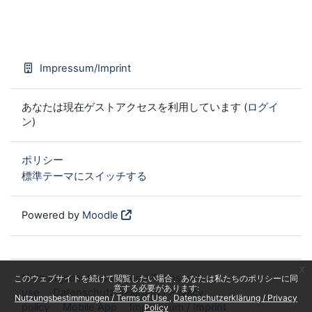
Impressum/Imprint
あなたは現在ゲストアクセスを利用しています (
ログイ
ン
)
ポリシー
標準テーマにスイッチする
Powered by
Moodle
x
Nutzungsbestimmungen / Terms of
このウェブサイトを続けて閲覧したい場合、あなたは私たちのポリシーに同
意する必要があります:
use
Datenschutzerklärung / Privacy
Nutzungsbestimmungen / Terms of Use
Datenschutzerklärung / Privacy
policy
Mobile App
Impressum / Imprint
Policy