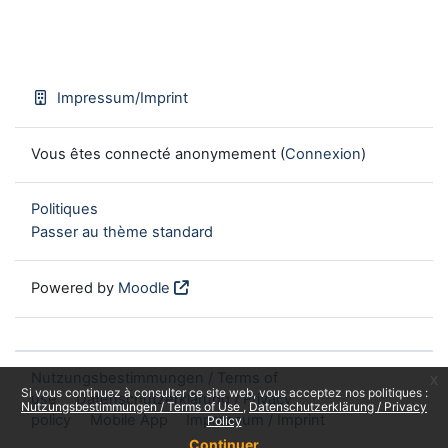
Impressum/Imprint
Vous êtes connecté anonymement (
Connexion
)
Politiques
Passer au thème standard
Powered by
Moodle
Nutzungsbestimmungen / Terms of
x
Si vous continuez à consulter ce site web, vous acceptez nos politiques :
use
Datenschutzerklärung / Privacy
Nutzungsbestimmungen / Terms of Use
Datenschutzerklärung / Privacy
policy
Mobile App
Impressum / Imprint
Policy
Continuer