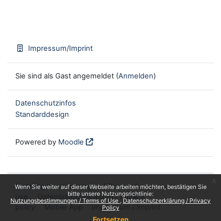
Impressum/Imprint
Sie sind als Gast angemeldet (
Anmelden
)
Datenschutzinfos
Standarddesign
Powered by
Moodle
x
Nutzungsbestimmungen / Terms of
Wenn Sie weiter auf dieser Webseite arbeiten möchten, bestätigen Sie
bitte unsere Nutzungsrichtlinie:
use
Datenschutzerklärung / Privacy
Nutzungsbestimmungen / Terms of Use
Datenschutzerklärung / Privacy
policy
Mobile App
Impressum / Imprint
Policy
Fortsetzen