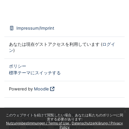
Impressum/Imprint
あなたは現在ゲストアクセスを利用しています (
ログイ
ン
)
ポリシー
標準テーマにスイッチする
Powered by
Moodle
x
Nutzungsbestimmungen / Terms of
このウェブサイトを続けて閲覧したい場合、あなたは私たちのポリシーに同
意する必要があります:
use
Datenschutzerklärung / Privacy
Nutzungsbestimmungen / Terms of Use
Datenschutzerklärung / Privacy
policy
Mobile App
Impressum / Imprint
Policy