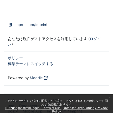
Impressum/Imprint
あなたは現在ゲストアクセスを利用しています (
ログイ
ン
)
ポリシー
標準テーマにスイッチする
Powered by
Moodle
x
Nutzungsbestimmungen / Terms of
このウェブサイトを続けて閲覧したい場合、あなたは私たちのポリシーに同
意する必要があります:
use
Datenschutzerklärung / Privacy
Nutzungsbestimmungen / Terms of Use
Datenschutzerklärung / Privacy
policy
Mobile App
Impressum / Imprint
Policy