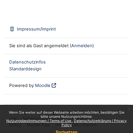
Impressum/Imprint
Sie sind als Gast angemeldet (
Anmelden
)
Datenschutzinfos
Standarddesign
Powered by
Moodle
x
Nutzungsbestimmungen / Terms of
Wenn Sie weiter auf dieser Webseite arbeiten möchten, bestätigen Sie
bitte unsere Nutzungsrichtlinie:
use
Datenschutzerklärung / Privacy
Nutzungsbestimmungen / Terms of Use
Datenschutzerklärung / Privacy
policy
Mobile App
Impressum / Imprint
Policy
Fortsetzen