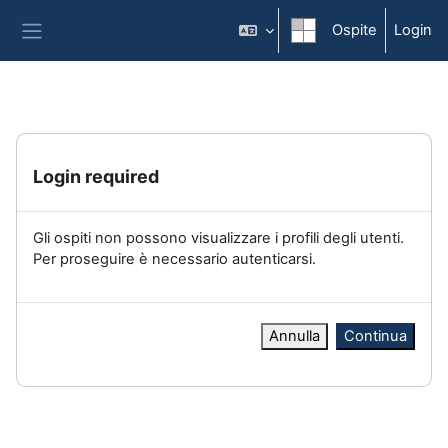
Vai al contenuto principale
Ospite
Login
Pannello laterale
Login required
Gli ospiti non possono visualizzare i profili degli utenti.
Per proseguire è necessario autenticarsi.
Annulla
Continua