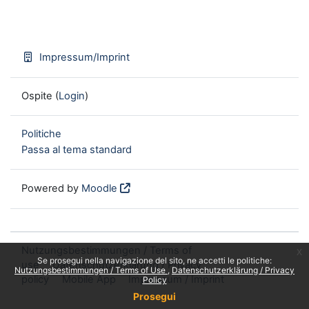
Impressum/Imprint
Ospite (
Login
)
Politiche
Passa al tema standard
Powered by
Moodle
Nutzungsbestimmungen / Terms of
x
Se prosegui nella navigazione del sito, ne accetti le politiche:
use
Datenschutzerklärung / Privacy
Nutzungsbestimmungen / Terms of Use
Datenschutzerklärung / Privacy
policy
Mobile App
Impressum / Imprint
Policy
Prosegui