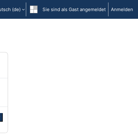
tsch ‎(de)‎
Sie sind als Gast angemeldet
Anmelden
r