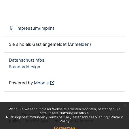
Impressum/Imprint
Sie sind als Gast angemeldet (
Anmelden
)
Datenschutzinfos
Standarddesign
Powered by
Moodle
x
Nutzungsbestimmungen / Terms of
Wenn Sie weiter auf dieser Webseite arbeiten möchten, bestätigen Sie
bitte unsere Nutzungsrichtlinie:
use
Datenschutzerklärung / Privacy
Nutzungsbestimmungen / Terms of Use
Datenschutzerklärung / Privacy
policy
Mobile App
Impressum / Imprint
Policy
Fortsetzen