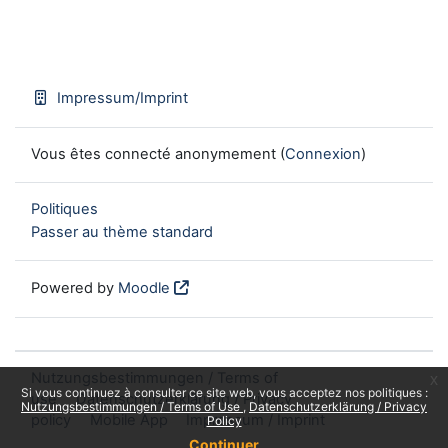
Impressum/Imprint
Vous êtes connecté anonymement (
Connexion
)
Politiques
Passer au thème standard
Powered by
Moodle
Nutzungsbestimmungen / Terms of
x
Si vous continuez à consulter ce site web, vous acceptez nos politiques :
use
Datenschutzerklärung / Privacy
Nutzungsbestimmungen / Terms of Use
Datenschutzerklärung / Privacy
policy
Mobile App
Impressum / Imprint
Policy
Continuer