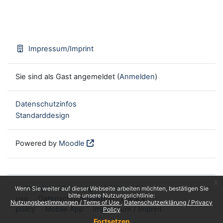
Impressum/Imprint
Sie sind als Gast angemeldet (
Anmelden
)
Datenschutzinfos
Standarddesign
Powered by
Moodle
x
Nutzungsbestimmungen / Terms of
Wenn Sie weiter auf dieser Webseite arbeiten möchten, bestätigen Sie
bitte unsere Nutzungsrichtlinie:
use
Datenschutzerklärung / Privacy
Nutzungsbestimmungen / Terms of Use
Datenschutzerklärung / Privacy
policy
Mobile App
Impressum / Imprint
Policy
Fortsetzen