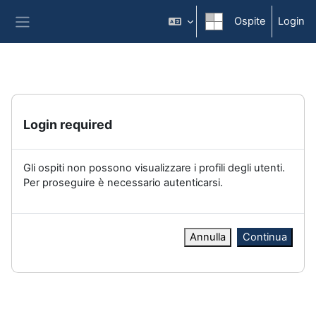
Vai al contenuto principale
Ospite
Login
Pannello laterale
Login required
Gli ospiti non possono visualizzare i profili degli utenti.
Per proseguire è necessario autenticarsi.
Annulla
Continua