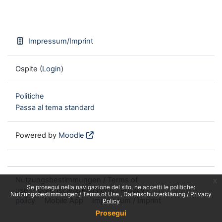
Impressum/Imprint
Ospite (
Login
)
Politiche
Passa al tema standard
Powered by
Moodle
Nutzungsbestimmungen / Terms of
x
Se prosegui nella navigazione del sito, ne accetti le politiche:
use
Datenschutzerklärung / Privacy
Nutzungsbestimmungen / Terms of Use
Datenschutzerklärung / Privacy
policy
Mobile App
Impressum / Imprint
Policy
Prosegui