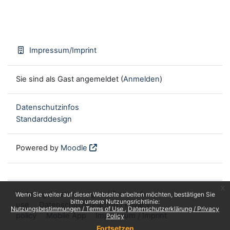
Impressum/Imprint
Sie sind als Gast angemeldet (
Anmelden
)
Datenschutzinfos
Standarddesign
Powered by
Moodle
x
Nutzungsbestimmungen / Terms of
Wenn Sie weiter auf dieser Webseite arbeiten möchten, bestätigen Sie
bitte unsere Nutzungsrichtlinie:
use
Datenschutzerklärung / Privacy
Nutzungsbestimmungen / Terms of Use
Datenschutzerklärung / Privacy
policy
Mobile App
Impressum / Imprint
Policy
Fortsetzen