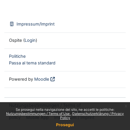
Impressum/Imprint
Ospite (
Login
)
Politiche
Passa al tema standard
Powered by
Moodle
Nutzungsbestimmungen / Terms of
x
Se prosegui nella navigazione del sito, ne accetti le politiche:
use
Datenschutzerklärung / Privacy
Nutzungsbestimmungen / Terms of Use
Datenschutzerklärung / Privacy
policy
Mobile App
Impressum / Imprint
Policy
Prosegui