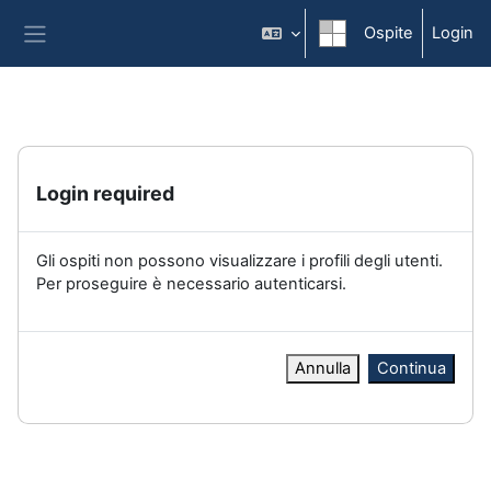
Vai al contenuto principale
Ospite
Login
Pannello laterale
Login required
Gli ospiti non possono visualizzare i profili degli utenti.
Per proseguire è necessario autenticarsi.
Annulla
Continua