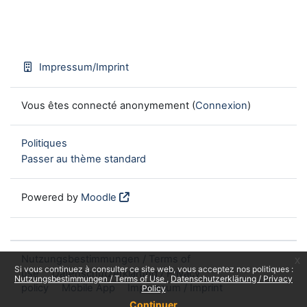
Impressum/Imprint
Vous êtes connecté anonymement (
Connexion
)
Politiques
Passer au thème standard
Powered by
Moodle
Nutzungsbestimmungen / Terms of
x
Si vous continuez à consulter ce site web, vous acceptez nos politiques :
use
Datenschutzerklärung / Privacy
Nutzungsbestimmungen / Terms of Use
Datenschutzerklärung / Privacy
policy
Mobile App
Impressum / Imprint
Policy
Continuer