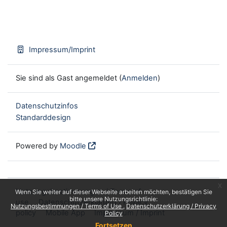
Impressum/Imprint
Sie sind als Gast angemeldet (
Anmelden
)
Datenschutzinfos
Standarddesign
Powered by
Moodle
x
Nutzungsbestimmungen / Terms of
Wenn Sie weiter auf dieser Webseite arbeiten möchten, bestätigen Sie
bitte unsere Nutzungsrichtlinie:
use
Datenschutzerklärung / Privacy
Nutzungsbestimmungen / Terms of Use
Datenschutzerklärung / Privacy
policy
Mobile App
Impressum / Imprint
Policy
Fortsetzen