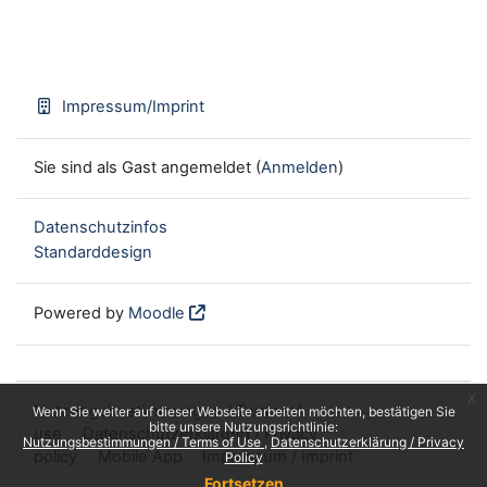
Impressum/Imprint
Sie sind als Gast angemeldet (
Anmelden
)
Datenschutzinfos
Standarddesign
Powered by
Moodle
x
Nutzungsbestimmungen / Terms of
Wenn Sie weiter auf dieser Webseite arbeiten möchten, bestätigen Sie
bitte unsere Nutzungsrichtlinie:
use
Datenschutzerklärung / Privacy
Nutzungsbestimmungen / Terms of Use
Datenschutzerklärung / Privacy
policy
Mobile App
Impressum / Imprint
Policy
Fortsetzen