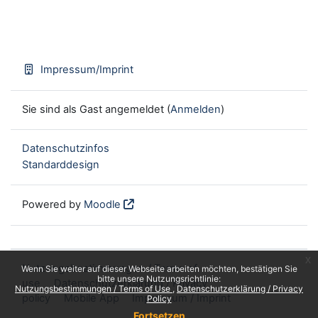
Impressum/Imprint
Sie sind als Gast angemeldet (
Anmelden
)
Datenschutzinfos
Standarddesign
Powered by
Moodle
x
Nutzungsbestimmungen / Terms of
Wenn Sie weiter auf dieser Webseite arbeiten möchten, bestätigen Sie
bitte unsere Nutzungsrichtlinie:
use
Datenschutzerklärung / Privacy
Nutzungsbestimmungen / Terms of Use
Datenschutzerklärung / Privacy
policy
Mobile App
Impressum / Imprint
Policy
Fortsetzen