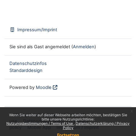
Impressum/Imprint
Sie sind als Gast angemeldet (
Anmelden
)
Datenschutzinfos
Standarddesign
Powered by
Moodle
x
Nutzungsbestimmungen / Terms of
Wenn Sie weiter auf dieser Webseite arbeiten möchten, bestätigen Sie
bitte unsere Nutzungsrichtlinie:
use
Datenschutzerklärung / Privacy
Nutzungsbestimmungen / Terms of Use
Datenschutzerklärung / Privacy
policy
Mobile App
Impressum / Imprint
Policy
Fortsetzen