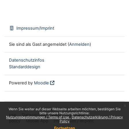
Impressum/Imprint
Sie sind als Gast angemeldet (
Anmelden
)
Datenschutzinfos
Standarddesign
Powered by
Moodle
x
Nutzungsbestimmungen / Terms of
Wenn Sie weiter auf dieser Webseite arbeiten möchten, bestätigen Sie
bitte unsere Nutzungsrichtlinie:
use
Datenschutzerklärung / Privacy
Nutzungsbestimmungen / Terms of Use
Datenschutzerklärung / Privacy
policy
Mobile App
Impressum / Imprint
Policy
Fortsetzen