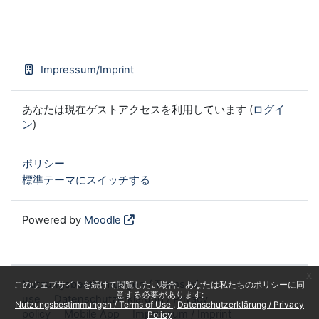
Impressum/Imprint
あなたは現在ゲストアクセスを利用しています (
ログイ
ン
)
ポリシー
標準テーマにスイッチする
Powered by
Moodle
x
Nutzungsbestimmungen / Terms of
このウェブサイトを続けて閲覧したい場合、あなたは私たちのポリシーに同
意する必要があります:
use
Datenschutzerklärung / Privacy
Nutzungsbestimmungen / Terms of Use
Datenschutzerklärung / Privacy
policy
Mobile App
Impressum / Imprint
Policy