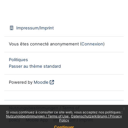
Impressum/Imprint
Vous êtes connecté anonymement (
Connexion
)
Politiques
Passer au thème standard
Powered by
Moodle
Nutzungsbestimmungen / Terms of
x
Si vous continuez à consulter ce site web, vous acceptez nos politiques :
use
Datenschutzerklärung / Privacy
Nutzungsbestimmungen / Terms of Use
Datenschutzerklärung / Privacy
policy
Mobile App
Impressum / Imprint
Policy
Continuer