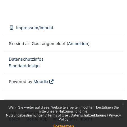
Impressum/Imprint
Sie sind als Gast angemeldet (
Anmelden
)
Datenschutzinfos
Standarddesign
Powered by
Moodle
x
Nutzungsbestimmungen / Terms of
Wenn Sie weiter auf dieser Webseite arbeiten möchten, bestätigen Sie
bitte unsere Nutzungsrichtlinie:
use
Datenschutzerklärung / Privacy
Nutzungsbestimmungen / Terms of Use
Datenschutzerklärung / Privacy
policy
Mobile App
Impressum / Imprint
Policy
Fortsetzen