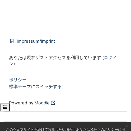
Impressum/Imprint
あなたは現在ゲストアクセスを利用しています (
ログイ
ン
)
ポリシー
標準テーマにスイッチする
Powered by
Moodle
Open course index
x
Nutzungsbestimmungen / Terms of
このウェブサイトを続けて閲覧したい場合、あなたは私たちのポリシーに同