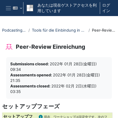
メインコンテンツへスキップする
あなたは現在ゲストアクセスを利
ログ
用しています
イン
サイドパネル
Podcasting in der Lehre
Tools für die Einbindung in die digitale oder Hybridlehre
Peer-Review Einreichung
Peer-Review Einreichung
完了要件
Submissions closed:
2022年 01月 28日(金曜日)
09:34
Assessments opened:
2022年 01月 28日(金曜日)
21:35
Assessments closed:
2022年 02月 2日(水曜日)
03:35
セットアップフェーズ
5 フェーズのワークショップタイムライン
現在のタスクをスキップする
セットアップフ
タスク情報
現在、ワークショップは設定中です。次のフ