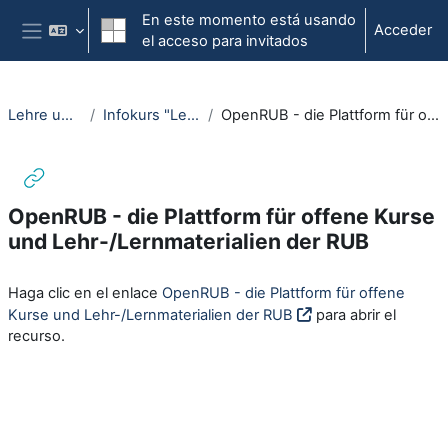
Salta al contenido principal
En este momento está usando
Acceder
el acceso para invitados
Panel lateral
Lehre und Lernen öffnen
Infokurs "Lehre und Lernen öffnen"
OpenRUB - die Plattform für offene Kurse und Lehr-/Lernmaterialien der RUB
OpenRUB - die Plattform für offene Kurse
und Lehr-/Lernmaterialien der RUB
Requisitos de finalización
Haga clic en el enlace
OpenRUB - die Plattform für offene
Kurse und Lehr-/Lernmaterialien der RUB
para abrir el
recurso.