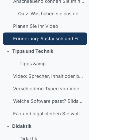
Anschließend können Sie im nachfolgenden Quiz über...
Quiz: Was haben sie aus dem Video zur Videoerstellung behalten?
Planen Sie Ihr Video
Erinnerung: Austausch und Fragen
Tipps und Technik
Einklappen
Tipps &amp...
Video: Sprecher, Inhalt oder beides Was sol...
Verschiedene Typen von Videos Dies ist nur ...
Welche Software passt? Bildschirmaufzeichnung ...
Fair und legal bleiben Sie wollen in Ihrem Video ...
Didaktik
Einklappen
Didaktik ...