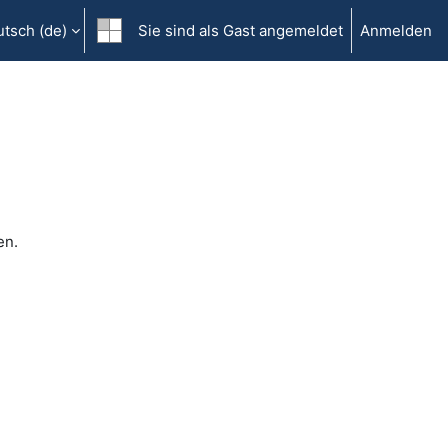
tsch ‎(de)‎
Sie sind als Gast angemeldet
Anmelden
en.