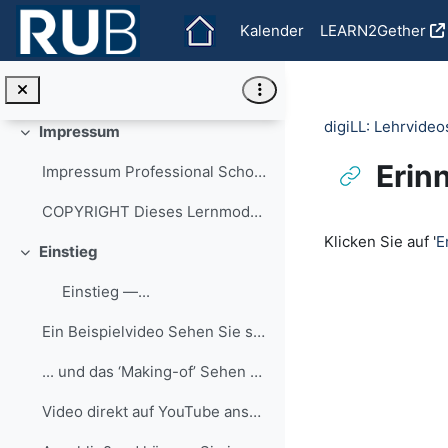
Zum Hauptinhalt
...
Kalender
LEARN2Gether
FAQ
Einklappen
Beim Drücken dieses Buttons werden Sie zur digiLL-...
digiLL: Lehrvideo
Impressum
Einklappen
Erin
Impressum Professional School of Education (PSE...
COPYRIGHT Dieses Lernmodul steht...
Abschlussbedi
Klicken Sie auf '
E
Einstieg
Einklappen
Einstieg —...
Ein Beispielvideo Sehen Sie selber öfter Lehrvi...
... und das ‘Making-of’ Sehen Sie hier, wie...
Video direkt auf YouTube ansehen.