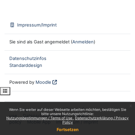
Impressum/Imprint
Sie sind als Gast angemeldet (
Anmelden
)
Datenschutzinfos
Standarddesign
Powered by
Moodle
Kursindex öffnen
x
Nutzungsbestimmungen / Terms of
Wenn Sie weiter auf dieser Webseite arbeiten möchten, bestätigen Sie
bitte unsere Nutzungsrichtlinie:
use
Datenschutzerklärung / Privacy
Nutzungsbestimmungen / Terms of Use
Datenschutzerklärung / Privacy
policy
Mobile App
Impressum / Imprint
Policy
Fortsetzen