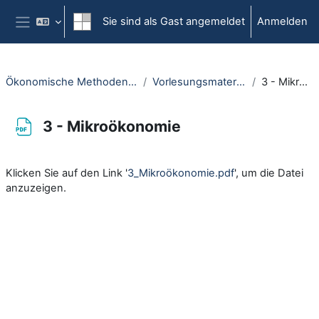
Zum Hauptinhalt
Sie sind als Gast angemeldet
Anmelden
Website-Übersicht
Ökonomische Methoden für Juristen - Open
Vorlesungsmaterialien + Literatur
3 - Mikroökonomie
3 - Mikroökonomie
Abschlussbedingungen
Klicken Sie auf den Link '
3_Mikroökonomie.pdf
', um die Datei
anzuzeigen.