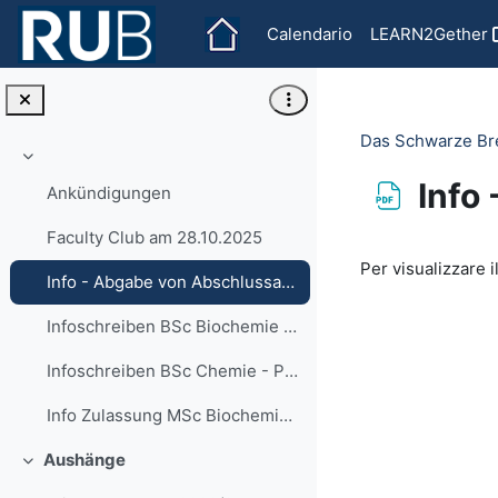
Vai al contenuto principale
Calendario
LEARN2Gether
Das Schwarze Bre
Minimizza
Info
Ankündigungen
Faculty Club am 28.10.2025
Aggregazione de
Per visualizzare il
Info - Abgabe von Abschlussarbeiten ab 2024
Infoschreiben BSc Biochemie - PO 2017
Infoschreiben BSc Chemie - PO 2017
Info Zulassung MSc Biochemistry ab 2025
Aushänge
Minimizza