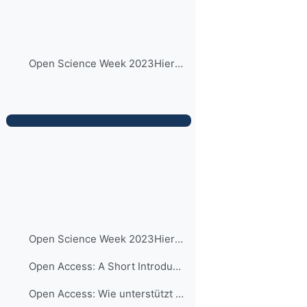
Open Science Week 2023Hier finden Sie in kürze die...
Open Science Week 2023Hier finden Sie in kürze die... (Kopie)
Open Access: A Short Introduction (04.11.2025)
Open Access: Wie unterstützt mich die RUB beim Open Access-Publizieren? (17.11.2025)