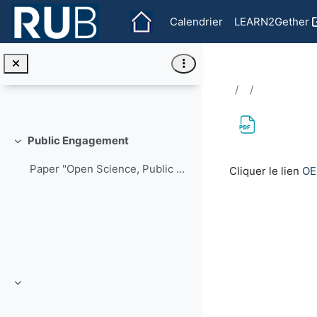
Passer au contenu principal
Calendrier
LEARN2Gether
Hamburg Open Online University
OER Commons
Public Engagement
Replier
Conditions d'
Paper "Open Science, Public Engagement and the University"
Cliquer le lien
OE
Replier