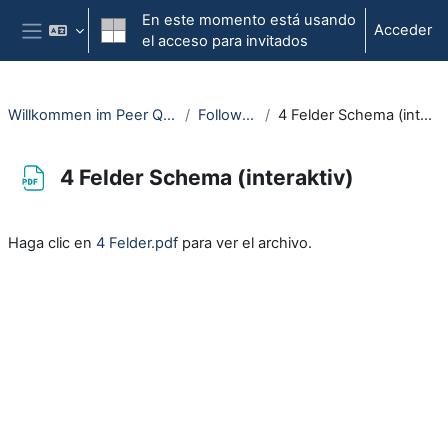
Salta al contenido principal
En este momento está usando
Acceder
el acceso para invitados
Panel lateral
Willkommen im Peer Quartier
Follow-Up
4 Felder Schema (interaktiv)
4 Felder Schema (interaktiv)
Requisitos de finalización
Haga clic en
4 Felder.pdf
para ver el archivo.