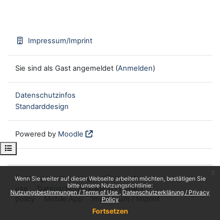
Impressum/Imprint
Sie sind als Gast angemeldet (
Anmelden
)
Datenschutzinfos
Standarddesign
Powered by
Moodle
Kursindex öffnen
x
Nutzungsbestimmungen / Terms of
Wenn Sie weiter auf dieser Webseite arbeiten möchten, bestätigen Sie
bitte unsere Nutzungsrichtlinie:
use
Datenschutzerklärung / Privacy
Nutzungsbestimmungen / Terms of Use
Datenschutzerklärung / Privacy
policy
Mobile App
Impressum / Imprint
Policy
Fortsetzen