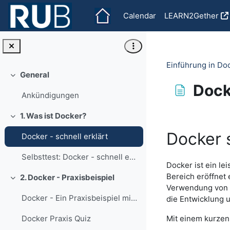
Skip to main content
Calendar
LEARN2Gether
Einführung in Do
General
Collapse
Docke
Ankündigungen
Completion re
1. Was ist Docker?
Collapse
Docker s
Docker - schnell erklärt
Selbsttest: Docker - schnell erklärt
Docker ist ein le
Bereich eröffnet 
2. Docker - Praxisbeispiel
Collapse
Verwendung von 
Docker - Ein Praxisbeispiel mit Jupyter Notebook
die Entwicklung 
Mit einem kurze
Docker Praxis Quiz