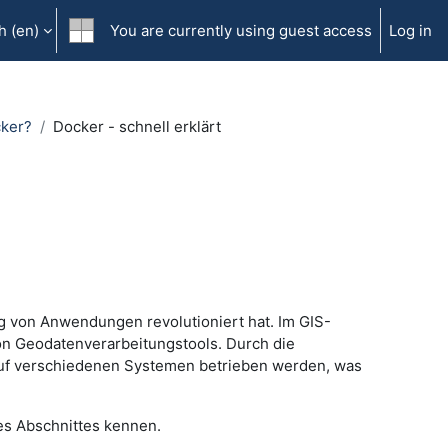
 ‎(en)‎
You are currently using guest access
Log in
cker?
Docker - schnell erklärt
ng von Anwendungen revolutioniert hat. Im GIS-
von Geodatenverarbeitungstools. Durch die
uf verschiedenen Systemen betrieben werden, was
es Abschnittes kennen.