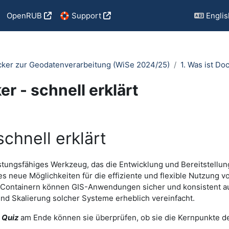
OpenRUB
🛟 Support
English
cker zur Geodatenverarbeitung (WiSe 2024/25)
1. Was ist Do
r - schnell erklärt
quirements
chnell erklärt
istungsfähiges Werkzeug, das die Entwicklung und Bereitstellu
es neue Möglichkeiten für die effiziente und flexible Nutzung 
Containern können GIS-Anwendungen sicher und konsistent a
und Skalierung solcher Systeme erheblich vereinfacht.
n
Quiz
am Ende können sie überprüfen, ob sie die Kernpunkte d