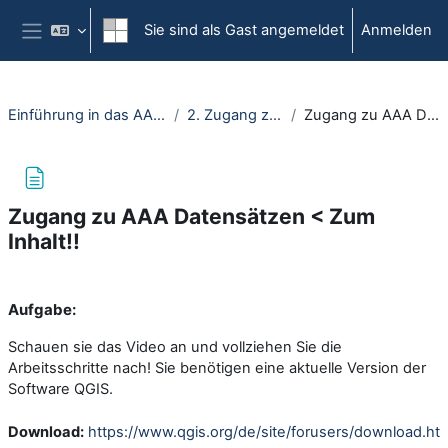
Zum Hauptinhalt
Sie sind als Gast angemeldet
Anmelden
Website-Übersicht
Einführung in das AAA-Datenmodell (OpenRUB)
2. Zugang zu AAA Datensätzen
Zugang zu AAA Datensätzen < Zum Inhalt!!
Zugang zu AAA Datensätzen < Zum
Inhalt!!
Abschlussbedingungen
Aufgabe:
Schauen sie das Video an und vollziehen Sie die
Arbeitsschritte nach! Sie benötigen eine aktuelle Version der
Software QGIS.
Download:
https://www.qgis.org/de/site/forusers/download.ht