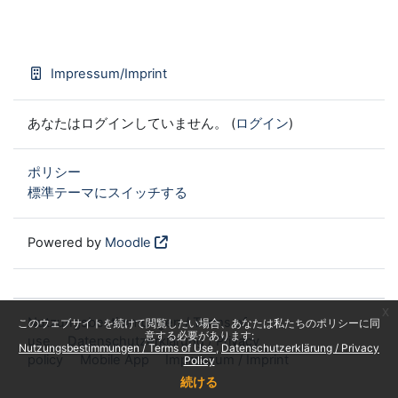
Impressum/Imprint
あなたはログインしていません。 (
ログイン
)
ポリシー
標準テーマにスイッチする
Powered by
Moodle
x
Nutzungsbestimmungen / Terms of
このウェブサイトを続けて閲覧したい場合、あなたは私たちのポリシーに同
意する必要があります:
use
Datenschutzerklärung / Privacy
Nutzungsbestimmungen / Terms of Use
Datenschutzerklärung / Privacy
policy
Mobile App
Impressum / Imprint
Policy
続ける