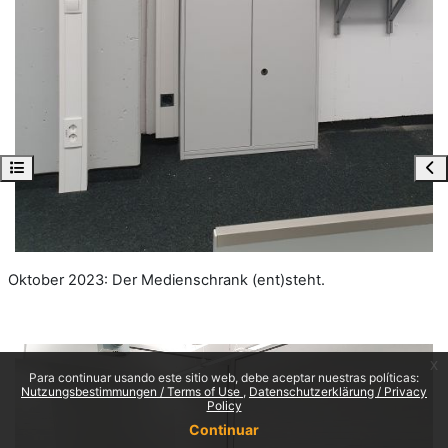
Open course index
Ope
Oktober 2023: Der Medienschrank (ent)steht.
x
Para continuar usando este sitio web, debe aceptar nuestras políticas:
Nutzungsbestimmungen / Terms of Use
Datenschutzerklärung / Privacy
Policy
Continuar