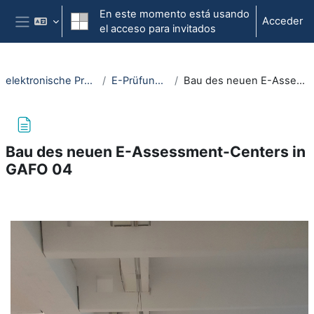
Salta al contenido principal
En este momento está usando
Acceder
el acceso para invitados
Panel lateral
elektronische Prüfungen an der RUB
E-Prüfungen an der RUB
Bau des neuen E-Assessment-Centers in GAFO 04
Bau des neuen E-Assessment-Centers in
GAFO 04
Requisitos de finalización