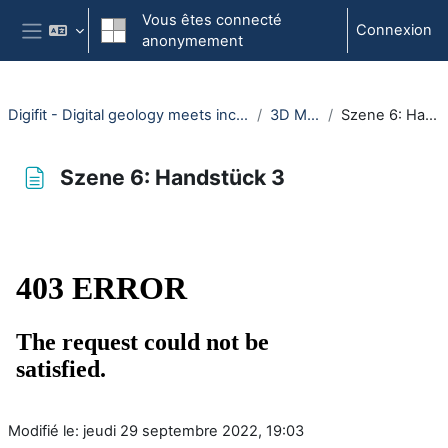
Passer au contenu principal
Vous êtes connecté
Connexion
anonymement
Panneau latéral
Digifit - Digital geology meets inclusive field training
3D Modelle
Szene 6: Handstück 3
Szene 6: Handstück 3
Conditions d'achèvement
Modifié le: jeudi 29 septembre 2022, 19:03