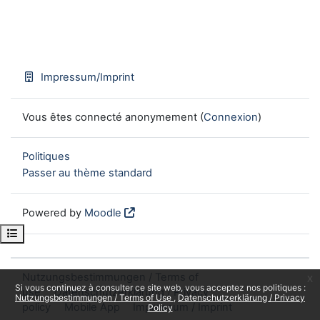
Impressum/Imprint
Vous êtes connecté anonymement (
Connexion
)
Politiques
Passer au thème standard
Powered by
Moodle
Open course index
Nutzungsbestimmungen / Terms of
x
Si vous continuez à consulter ce site web, vous acceptez nos politiques :
use
Datenschutzerklärung / Privacy
Nutzungsbestimmungen / Terms of Use
Datenschutzerklärung / Privacy
policy
Mobile App
Impressum / Imprint
Policy