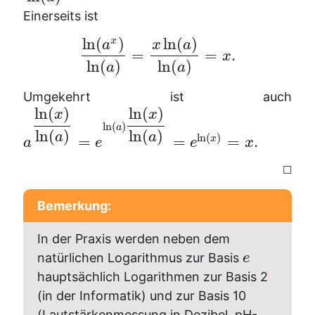
Einerseits ist
ln
(
)
ln
(
)
x
a
x
a
=
=
.
x
ln
(
)
ln
(
)
a
a
Umgekehrt ist auch
ln
(
)
ln
(
)
x
x
ln
(
)
a
ln
(
)
ln
(
)
a
a
ln
(
)
=
=
=
.
x
a
e
e
x
☐
Bemerkung:
In der Praxis werden neben dem
natürlichen Logarithmus zur Basis
e
hauptsächlich Logarithmen zur Basis 2
(in der Informatik) und zur Basis 10
(Lautstärkenmessung in Dezibel, pH-