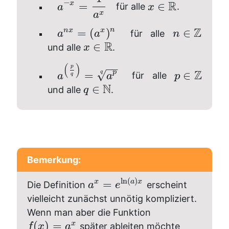
−
R
x
=
∈
für alle
.
a
x
x
a
Z
n
n
x
x
=
(
)
∈
für alle
a
a
n
R
∈
und alle
.
x
(
)
−
−
p
Z
√
p
=
∈
q
für alle
a
a
p
q
N
∈
und alle
.
q
Bemerkung:
ln
(
)
x
a
x
=
Die Definition
erscheint
a
e
vielleicht zunächst unnötig kompliziert.
Wenn man aber die Funktion
(
)
=
x
später ableiten möchte
f
x
a