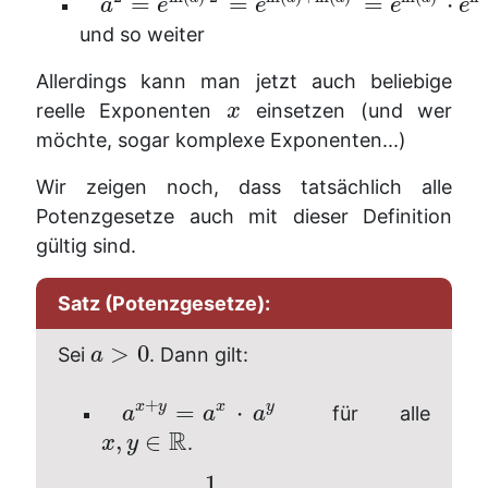
=
=
=
⋅
a
e
e
e
e
und so weiter
Allerdings kann man jetzt auch beliebige
reelle Exponenten
einsetzen (und wer
x
möchte, sogar komplexe Exponenten...)
Wir zeigen noch, dass tatsächlich alle
Potenzgesetze auch mit dieser Definition
gültig sind.
Satz (Potenzgesetze):
>
0
Sei
. Dann gilt:
a
+
x
y
x
y
=
⋅
für alle
a
a
a
R
,
∈
.
x
y
1