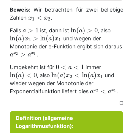
Beweis:
Wir betrachten für zwei beliebige
<
Zahlen
.
x
x
1
2
>
1
ln
(
)
>
0
Falls
ist, dann ist
, also
a
a
ln
(
)
>
ln
(
)
und wegen der
a
x
a
x
2
1
Monotonie der e-Funktion ergibt sich daraus
>
x
x
.
a
a
2
1
0
<
<
1
Umgekehrt ist für
immer
a
ln
(
)
<
0
ln
(
)
<
ln
(
)
, also
und
a
a
x
a
x
2
1
wieder wegen der Monotonie der
<
x
x
Exponentialfunktion liefert dies
.
a
a
2
1
☐
Definition (allgemeine
Logarithmusfunktion):