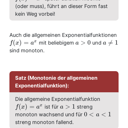
(oder muss), führt an dieser Form fast
kein Weg vorbei!
Auch die allgemeinen Exponentialfunktionen
(
)
=
>
0
≠
1
x
mit beliebigem
und
f
x
a
a
a
sind monoton.
Satz (Monotonie der allgemeinen
Exponentialfunktion):
Die allgemeine Exponentialfunktion
(
)
=
>
1
x
ist für
streng
f
x
a
a
0
<
<
1
monoton wachsend und für
a
streng monoton fallend.