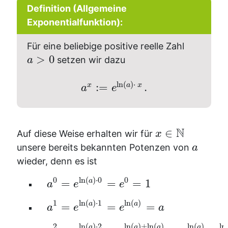
Definition (Allgemeine
Exponentialfunktion):
Für eine beliebige positive reelle Zahl
>
0
setzen wir dazu
a
ln
(
)
⋅
:
=
.
x
a
x
a
e
N
∈
Auf diese Weise erhalten wir für
x
unsere bereits bekannten Potenzen von
a
wieder, denn es ist
0
ln
(
)
⋅
0
0
a
=
=
=
1
a
e
e
1
ln
(
)
⋅
1
ln
(
)
a
a
=
=
=
a
e
e
a
2
ln
(
)
⋅
2
ln
(
)
+
ln
(
)
ln
(
)
ln
a
a
a
a