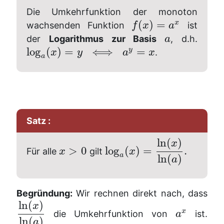
Die Umkehrfunktion der monoton
(
)
=
x
wachsenden Funktion
ist
f
x
a
der
Logarithmus zur Basis
, d.h.
a
log
(
)
=
⟺
=
y
.
x
y
a
x
a
Satz :
ln
(
)
x
>
0
log
(
)
=
.
Für alle
gilt
x
x
a
ln
(
)
a
Begründung:
Wir rechnen direkt nach, dass
ln
(
)
x
x
die Umkehrfunktion von
ist.
a
ln
(
)
a