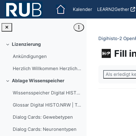
Zum Hauptinhalt
Kalender
LEARN2Gether
Digihisto-2 Ope
Lizenzierung
Einklappen
Fill 
Ankündigungen
Abschlussbedi
Herzlich Willkommen Herzlich Willkommen im Kurs D...
Als erledigt 
Ablage Wissenspeicher
Einklappen
Wissensspeicher Digital HISTO NRW | Teilprojekt HS Gesundheit
Glossar Digital HISTO.NRW | Teilprojekt HS Gesundheit
Dialog Cards: Gewebetypen
Dialog Cards: Neuronentypen