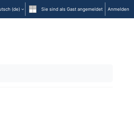
tsch ‎(de)‎
Sie sind als Gast angemeldet
Anmelden