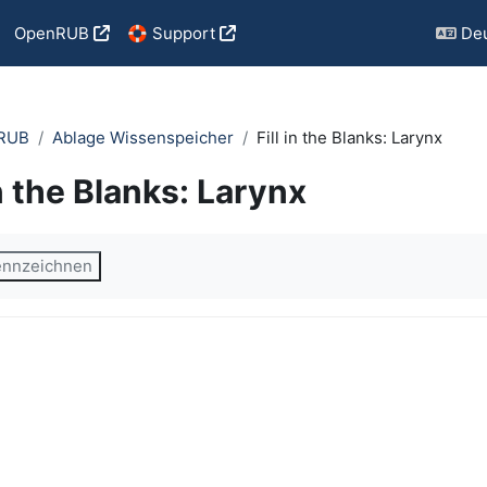
OpenRUB
🛟 Support
Deu
nRUB
Ablage Wissenspeicher
Fill in the Blanks: Larynx
in the Blanks: Larynx
ngungen
kennzeichnen