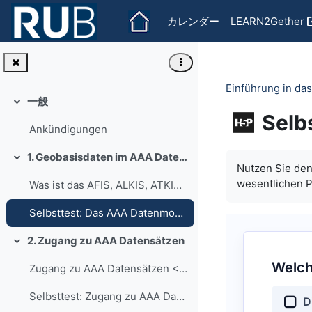
メインコンテンツへスキップする
カレンダー
LEARN2Gether
Einführung in d
一般
折りたたむ
Selb
Ankündigungen
完了要件
1. Geobasisdaten im AAA Datenmodell
折りたたむ
Nutzen Sie den 
wesentlichen P
Was ist das AFIS, ALKIS, ATKIS Datenmodell? < Zum Inhalt!!
Selbsttest: Das AAA Datenmodell
2. Zugang zu AAA Datensätzen
折りたたむ
Welch
Zugang zu AAA Datensätzen < Zum Inhalt!!
Selbsttest: Zugang zu AAA Datensätzen
D